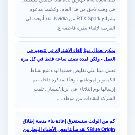
في وقت لاحق من هذا العام، وكلاهما مدعوم
بشرائح RTX Spark من Nvidia. لقد أتيحت لي
الفرصة لإلقاء نظرة فاحصة ع...
يمكن لعمال ميتا إلغاء الاشتراك في تتبعهم في
العمل - ولكن لمدة نصف ساعة فقط في كل مرة
تعمل ميتا على تقليص خطتها لبدء تتبع نشاط
الكمبيوتر لموظفيها، وفقًا لمذكرة داخلية تم
إرسالها يوم الثلاثاء. في أبريل/نيسان، تلقت
الشركة انتقادات من موظف...
كم من الوقت ستستغرق إعادة بناء منصة إطلاق
Blue Origin؟ لقد سألنا بعض الأطباء البيطريين