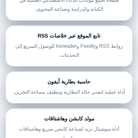
صفحة تجمع مولدات الذكاء الاصطناعي العملية في
الكتابة والدراسة وصناعة المحتوى.
تابع الموقع عبر خلاصات RSS
روابط RSS وFeedly وInoreader للوصول السريع إلى
التحديثات.
حاسبة بطارية آيفون
أداة عملية لتقدير حالة البطارية وتنظيف مساحة التخزين.
مولد كابشن وهاشتاقات
أداة سوشيال ترند لصناعة كابشن سريع وهاشتاقات
مناسبة.