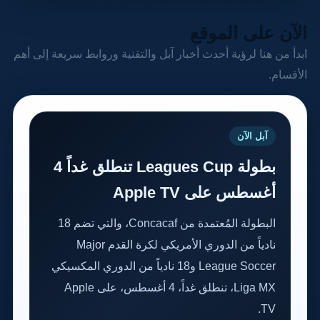
الآن على الموقع
ابدأ من هنا لرؤية أحدث أخبار آبل والتقنية وروابط سريعة إلى أهم
الأقسام.
آبل الآن
بطولة Leagues Cup تنطلق غداً 4
أغسطس على Apple TV
البطولة المُعتمدة من Concacaf، والتي تضم 18
نادياً من الدوري الأمريكي لكرة القدم Major
League Soccer و18 نادياً من الدوري المكسيكي
Liga MX، تنطلق غداً، 4 أغسطس، على Apple
TV.