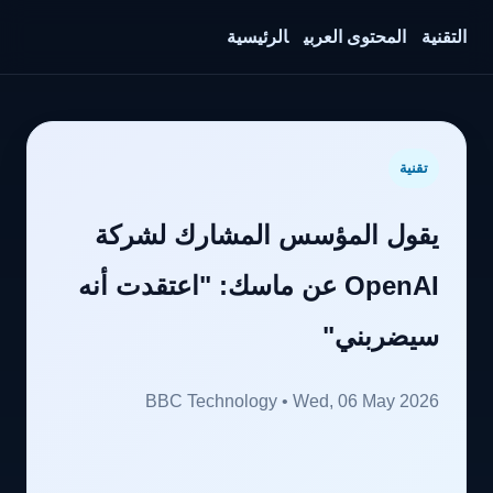
التقنية
المحتوى العربي
الرئيسية
تقنية
يقول المؤسس المشارك لشركة
OpenAI عن ماسك: "اعتقدت أنه
سيضربني"
BBC Technology • Wed, 06 May 2026