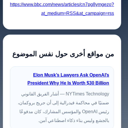
https://www.bbc.com/news/articles/cn7pg8ymgezo?
at_medium=RSS&at_campaign=rss
من مواقع أخرى حول نفس الموضوع
Elon Musk’s Lawyers Ask OpenAI’s
President Why He Is Worth $30 Billion
NYTimes Technology — أشار الفريق القانوني
ضمنيًا في محاكمة فيدرالية إلى أن جريج بروكمان،
رئيس OpenAI والمؤسس المشارك، كان مدفوعًا
بالجشع وليس بناء ذكاء اصطناعي آمن.