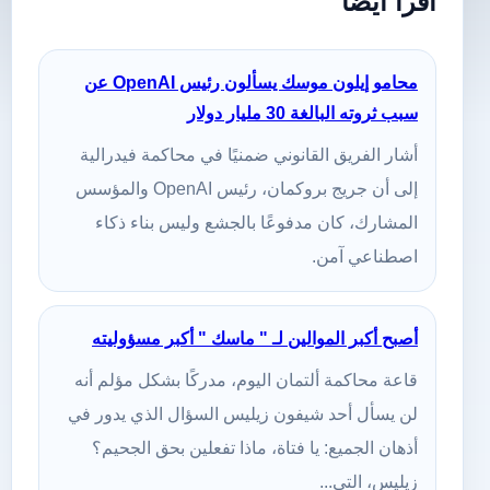
اقرأ أيضًا
محامو إيلون موسك يسألون رئيس OpenAI عن
سبب ثروته البالغة 30 مليار دولار
أشار الفريق القانوني ضمنيًا في محاكمة فيدرالية
إلى أن جريج بروكمان، رئيس OpenAI والمؤسس
المشارك، كان مدفوعًا بالجشع وليس بناء ذكاء
اصطناعي آمن.
أصبح أكبر الموالين لـ " ماسك " أكبر مسؤوليته
قاعة محاكمة ألتمان اليوم، مدركًا بشكل مؤلم أنه
لن يسأل أحد شيفون زيليس السؤال الذي يدور في
أذهان الجميع: يا فتاة، ماذا تفعلين بحق الجحيم؟
زيليس، التي...