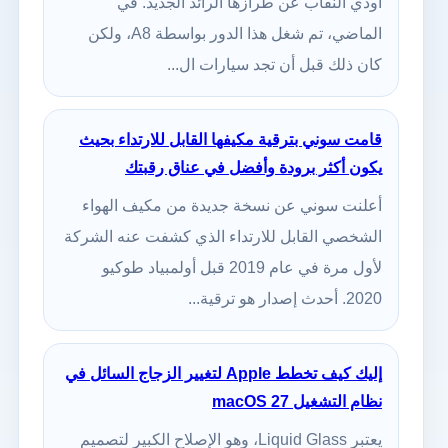
أودي النقاب عن طرازها الرائد الجديد. في
الماضي، تم شغل هذا الدور بواسطة A8، ولكن
كان ذلك قبل أن تجد سيارات ال...
قامت سوني بترقية مكيفها القابل للارتداء بحيث
يكون أكثر برودة وأفضل في عناق رقبتك
أعلنت سوني عن نسخة جديدة من مكيف الهواء
الشخصي القابل للارتداء الذي كشفت عنه الشركة
لأول مرة في عام 2019 قبل أولمبياد طوكيو
2020. أحدث إصدار هو ترقية...
إليك كيف تخطط Apple لتغيير الزجاج السائل في
نظام التشغيل macOS 27
يعتبر Liquid Glass، وهو الإصلاح الكبير لتصميم