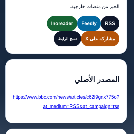
الخبر من منصات خارجية.
Inoreader
Feedly
RSS
مشاركة على X
نسخ الرابط
المصدر الأصلي
https://www.bbc.com/news/articles/c62l9gnx775o?
at_medium=RSS&at_campaign=rss