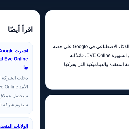
اقرأ أيضًا
استحوذ قسم DeepMind الذي يركز على الذكاء الاصطناعي في Google على حصة
أقلية في مطور لعبة محاكاة الخيال العلمي الشهيرة EVE Online، قائلاً إنه
ine
 المعقدة والديناميكية التي يحركها
بها
دخلت الشركة ال
سيحصل عملاق ا
ستقوم شركة DeepMi...
الولايات المتحد