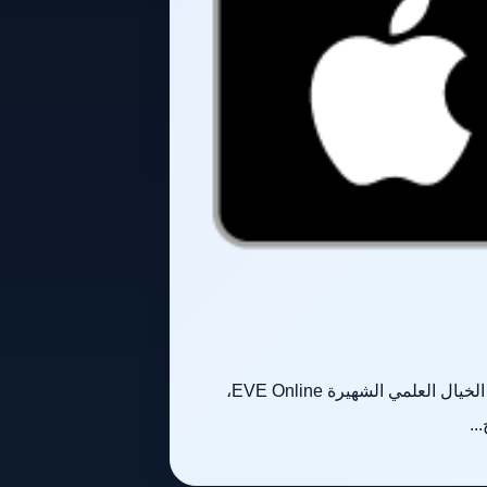
استحوذ قسم DeepMind الذي يركز على الذكاء الاصطناعي في Google على حصة أقلية في مطور لعبة محاكاة الخيال العلمي الشهيرة EVE Online،
..