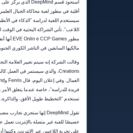
سيستخدم اللعبة لدراسة "الذكاء في الأنظمة
اللاعب". تأتي الشراكة البحثية في الوقت ا
مالكيها السابقين في الناشر الكوري الجنوبي arl Abyss (Crimson Desert
Creations، والذي سيستمر في العمل 
فريدة للدراسة"، خاصة عندما يتعلق الأمر 
تستخدم "التخطيط طويل الأفق، والذاكرة، و
تقول DeepMind إنها ستجري ت
خصيصًا للعبة غير متصلة بالإنترنت تعمل 
على تجربة اللاعبين عبر الإنترنت. وكتبوا