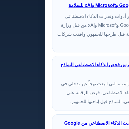
ار أدوات وقدرات الذكاء الاصطناعي
الجديدة من Google وMicrosoft وxAI من قبل وزارة
كية قبل طرحها للجمهور. وافقت شركات
درس فحص الذكاء الاصطناعي النماذج
امب، التي اتبعت نهجاً غير تدخلي في
كاء الاصطناعي، فرض الرقابة على
ي. النماذج قبل إتاحتها للجمهور.
ستتحول نتائج بحث الذكاء الاصطناعي من Google