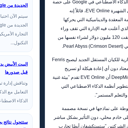
استحوذ قسم DeepMind الذي يركز على الذكاء الاصطناعي في Google على حصة
الجديدة من Google وMicrosoft وxAI للسلامة
أقلية في مطور لعبة محاكاة الخيال العلمي الشهيرة EVE Online، قائلاً إنه
سيتم الآن اختب
 المعقدة والديناميكية التي يحركها
لذي أعلنت فيه الإدارة التي تقف وراء
التجارة الأمري
مطور EVE Onlin e CCP Games أنها أنفقت 120 مليون دولار لشراء نفسها من
التكنول...
Pe).
وقالت الشركة إنه سيتم تغيير العلامة التجارية للكيان المستقل الجديد ليصبح Fenris
البيت الأبيض ي
كالمعتاد دون أي إعادة هيكلة أو تسريح
قبل صدورها
العمال. وفي إعلان اليوم، قال Fenris وDeepMind أن EVE Online تقدم "بيئة غنية
وتناقش إدارة تر
بتطوير أنظمة الذكاء الاصطناعي التي
التعامل مع الذ
التعلم المستمر".
الذكاء الاصطناع
جارب مضبوطة على نماذجها في نسخة مصممة
على خادم محلي، دون التأثير بشكل مباشر
 أن الشركتين "ستستكشفان أيضًا تجارب